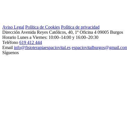
Aviso Legal
Política de Cookies
Política de privacidad
Dirección
Avenida Reyes Católicos, 40, 1º Oficina 4
09005 Burgos
Horario
Lunes a Viernes: 10:00–14:00 y 16:00–20:30
Teléfono
619 412 444
Email
info@fisioterapiaespaciovital.es
espaciovitalburgos@gmail.co
Síguenos