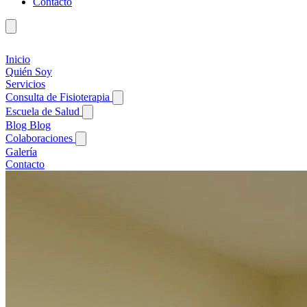
Contacto
Inicio
Quién Soy
Servicios
Consulta de Fisioterapia
Escuela de Salud
Blog
Blog
Colaboraciones
Galería
Contacto